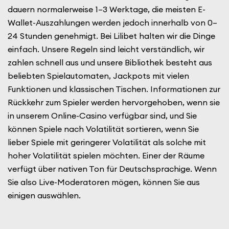
dauern normalerweise 1–3 Werktage, die meisten E-
Wallet-Auszahlungen werden jedoch innerhalb von 0–
24 Stunden genehmigt. Bei Lilibet halten wir die Dinge
einfach. Unsere Regeln sind leicht verständlich, wir
zahlen schnell aus und unsere Bibliothek besteht aus
beliebten Spielautomaten, Jackpots mit vielen
Funktionen und klassischen Tischen. Informationen zur
Rückkehr zum Spieler werden hervorgehoben, wenn sie
in unserem Online-Casino verfügbar sind, und Sie
können Spiele nach Volatilität sortieren, wenn Sie
lieber Spiele mit geringerer Volatilität als solche mit
hoher Volatilität spielen möchten. Einer der Räume
verfügt über nativen Ton für Deutschsprachige. Wenn
Sie also Live-Moderatoren mögen, können Sie aus
einigen auswählen.