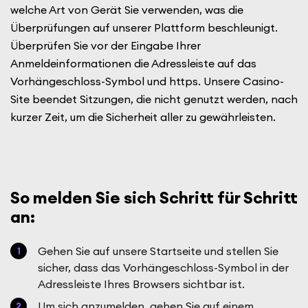
welche Art von Gerät Sie verwenden, was die
Überprüfungen auf unserer Plattform beschleunigt.
Überprüfen Sie vor der Eingabe Ihrer
Anmeldeinformationen die Adressleiste auf das
Vorhängeschloss-Symbol und https. Unsere Casino-
Site beendet Sitzungen, die nicht genutzt werden, nach
kurzer Zeit, um die Sicherheit aller zu gewährleisten.
So melden Sie sich Schritt für Schritt
an:
Gehen Sie auf unsere Startseite und stellen Sie
sicher, dass das Vorhängeschloss-Symbol in der
Adressleiste Ihres Browsers sichtbar ist.
Um sich anzumelden, gehen Sie auf einem