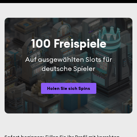
100 Freispiele
Auf ausgewählten Slots für
deutsche Spieler
Holen Sie sich Spins
Sofort beginnen: Füllen Sie Ihr Profil mit korrekten