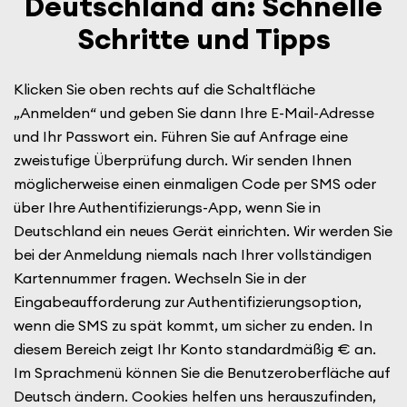
Deutschland an: Schnelle
Schritte und Tipps
Klicken Sie oben rechts auf die Schaltfläche
„Anmelden“ und geben Sie dann Ihre E-Mail-Adresse
und Ihr Passwort ein. Führen Sie auf Anfrage eine
zweistufige Überprüfung durch. Wir senden Ihnen
möglicherweise einen einmaligen Code per SMS oder
über Ihre Authentifizierungs-App, wenn Sie in
Deutschland ein neues Gerät einrichten. Wir werden Sie
bei der Anmeldung niemals nach Ihrer vollständigen
Kartennummer fragen. Wechseln Sie in der
Eingabeaufforderung zur Authentifizierungsoption,
wenn die SMS zu spät kommt, um sicher zu enden. In
diesem Bereich zeigt Ihr Konto standardmäßig € an.
Im Sprachmenü können Sie die Benutzeroberfläche auf
Deutsch ändern. Cookies helfen uns herauszufinden,