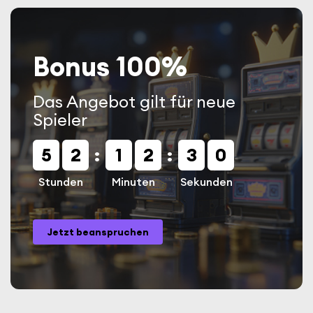
Bonus 100%
Das Angebot gilt für neue
Spieler
5
2
1
2
2
8
Stunden
Minuten
Sekunden
Jetzt beanspruchen