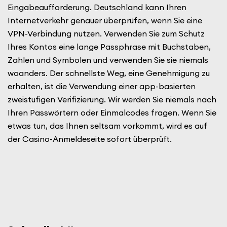
Eingabeaufforderung. Deutschland kann Ihren
Internetverkehr genauer überprüfen, wenn Sie eine
VPN-Verbindung nutzen. Verwenden Sie zum Schutz
Ihres Kontos eine lange Passphrase mit Buchstaben,
Zahlen und Symbolen und verwenden Sie sie niemals
woanders. Der schnellste Weg, eine Genehmigung zu
erhalten, ist die Verwendung einer app-basierten
zweistufigen Verifizierung. Wir werden Sie niemals nach
Ihren Passwörtern oder Einmalcodes fragen. Wenn Sie
etwas tun, das Ihnen seltsam vorkommt, wird es auf
der Casino-Anmeldeseite sofort überprüft.