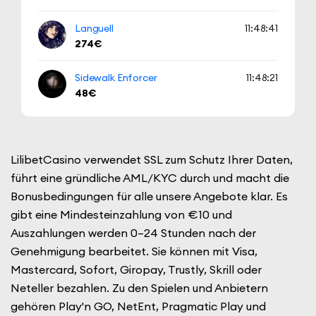
Languell
11:48:41
274€
Sidewalk Enforcer
11:48:21
48€
LilibetCasino verwendet SSL zum Schutz Ihrer Daten,
führt eine gründliche AML/KYC durch und macht die
Bonusbedingungen für alle unsere Angebote klar. Es
gibt eine Mindesteinzahlung von €10 und
Auszahlungen werden 0–24 Stunden nach der
Genehmigung bearbeitet. Sie können mit Visa,
Mastercard, Sofort, Giropay, Trustly, Skrill oder
Neteller bezahlen. Zu den Spielen und Anbietern
gehören Play'n GO, NetEnt, Pragmatic Play und