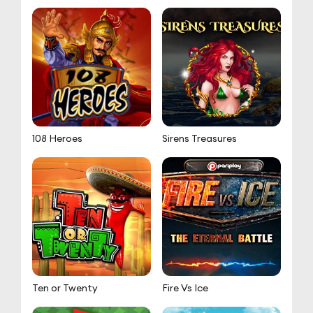
VIP-Programm
VIP-Levels und Hauptvorteile:
Sichere Zahlungen und Spielerschutz
Schnelle und zuverlässige Auszahlungen:
Weitere Sicherheitsfunktionen für Ihr Konto:
108 Heroes
Sirens Treasures
Grenzen, Risikokontrolle und eine 18+-Richtlinie für
verantwortungsvolles Spielen
Kunden müssen 18 Jahre oder älter sein.
Tipps zum Einrichten und Spielen
Dies sind nützliche Setup- und Spieltipps, mit
denen Sie Geld sparen.
Ten or Twenty
Fire Vs Ice