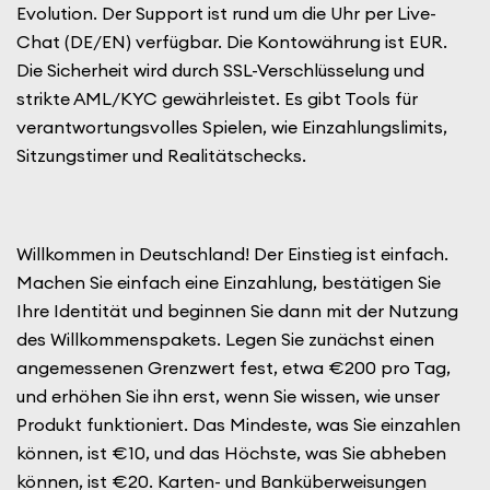
Evolution. Der Support ist rund um die Uhr per Live-
Chat (DE/EN) verfügbar. Die Kontowährung ist EUR.
Die Sicherheit wird durch SSL-Verschlüsselung und
strikte AML/KYC gewährleistet. Es gibt Tools für
verantwortungsvolles Spielen, wie Einzahlungslimits,
Sitzungstimer und Realitätschecks.
Willkommen in Deutschland! Der Einstieg ist einfach.
Machen Sie einfach eine Einzahlung, bestätigen Sie
Ihre Identität und beginnen Sie dann mit der Nutzung
des Willkommenspakets. Legen Sie zunächst einen
angemessenen Grenzwert fest, etwa €200 pro Tag,
und erhöhen Sie ihn erst, wenn Sie wissen, wie unser
Produkt funktioniert. Das Mindeste, was Sie einzahlen
können, ist €10, und das Höchste, was Sie abheben
können, ist €20. Karten- und Banküberweisungen