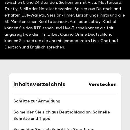
zwischen 0 und 24 Stunden. Sie können mit Visa, Mastercard,
Trustly, Skrill oder Neteller bezahlen. Spieler aus Deutschland
erhalten EUR-Wallets, Session-Timer, Einzahlungslimits und alle
60 Minuten einen Realitätscheck. Auf jeder Lobby-Kachel
können Sie das RTP sehen und Live-Tische können als fair
angezeigt werden. Im Lilibet Casino Online Deutschland
können Sie rund um die Uhr mit jemandem im Live-Chat auf
Deutsch und Englisch sprechen.
Inhaltsverzeichnis
Verstecken
Schritte zur Anmeldung
So melden Sie sich aus Deutschland an: Schnelle
Schritte und Tipps
So melden Sie sich Schritt für Schritt an: