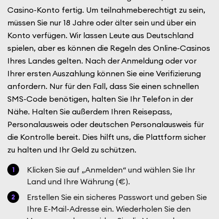
Casino-Konto fertig. Um teilnahmeberechtigt zu sein,
müssen Sie nur 18 Jahre oder älter sein und über ein
Konto verfügen. Wir lassen Leute aus Deutschland
spielen, aber es können die Regeln des Online-Casinos
Ihres Landes gelten. Nach der Anmeldung oder vor
Ihrer ersten Auszahlung können Sie eine Verifizierung
anfordern. Nur für den Fall, dass Sie einen schnellen
SMS-Code benötigen, halten Sie Ihr Telefon in der
Nähe. Halten Sie außerdem Ihren Reisepass,
Personalausweis oder deutschen Personalausweis für
die Kontrolle bereit. Dies hilft uns, die Plattform sicher
zu halten und Ihr Geld zu schützen.
Klicken Sie auf „Anmelden“ und wählen Sie Ihr
Land und Ihre Währung (€).
Erstellen Sie ein sicheres Passwort und geben Sie
Ihre E-Mail-Adresse ein. Wiederholen Sie den